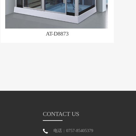
AT-D8873
CONTACT US
电话：0757-85405379