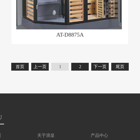
AT-D8875A
首页
上一页
1
2
下一页
尾页
U
页
关于浪皇
产品中心